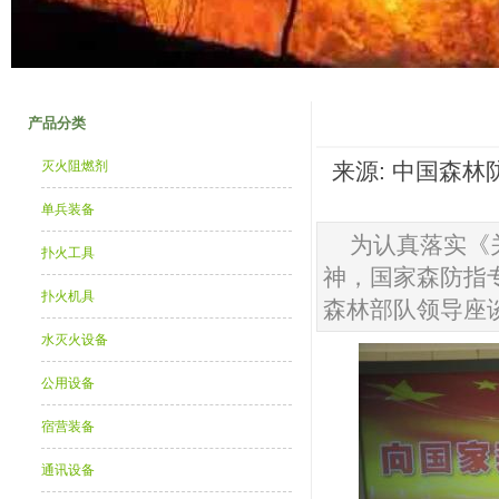
产品分类
灭火阻燃剂
来源: 中国森林防火
单兵装备
为认真落实《
扑火工具
神，国家森防指
扑火机具
森林部队领导座
水灭火设备
公用设备
宿营装备
通讯设备