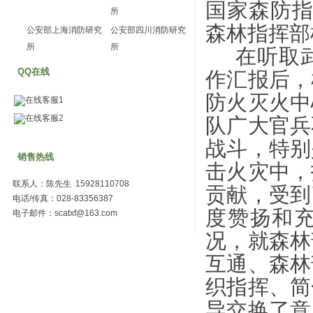
国家森防
所
森林指挥部
公安部上海消防研究
公安部四川消防研究
所
所
在听取
QQ在线
作汇报后，
防火灭火中
在线客服1
在线客服2
队广大官兵
战斗，特别
销售热线
击火灾中，
联系人：陈先生 15928110708
贡献，受到
电话/传真：028-83356387
度赞扬和
电子邮件：scatxf@163.com
况，就森林
互通、森林
织指挥、简
导交换了意